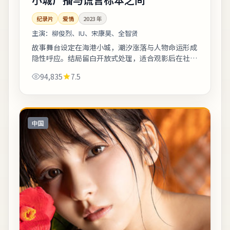
纪录片
爱情
2023
年
主演：
柳俊烈、IU、宋康昊、全智贤
故事舞台设定在海港小城，潮汐涨落与人物命运形成
隐性呼应。结局留白开放式处理，适合观影后在社交
平台延伸讨论。剧情信息与人物关系可在二刷时解锁
94,835
7.5
更多前后呼应。《小城广播与谎言标本之间...
中国