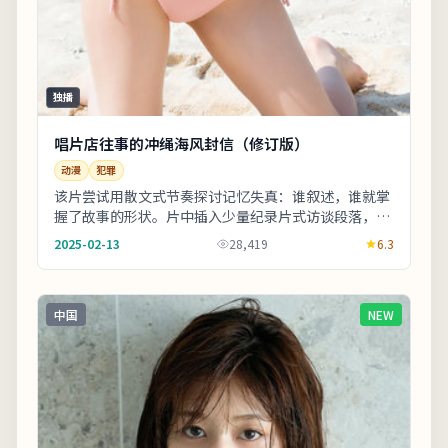
独播
唱片店往事的冲绳海风封信（修订版）
动漫
犯罪
该片尝试用散文式节奏探讨记忆失真：谁叙述，谁就掌
握了故事的形状。片中插入少量纪录片式访谈段落，增
强真实性与代入感。影片中出现的地标多为实景拍
2025-02-13
28,419
6.3
摄，...
中国
NEW