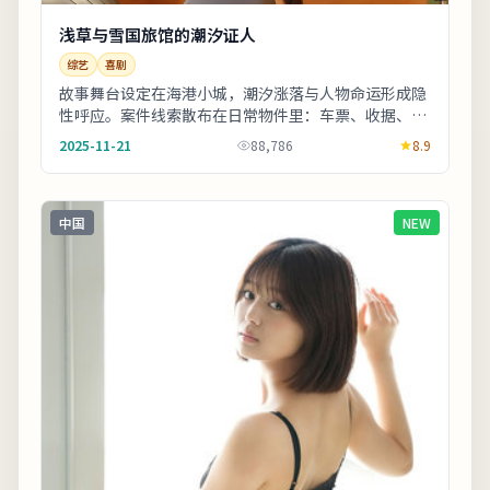
浅草与雪国旅馆的潮汐证人
综艺
喜剧
故事舞台设定在海港小城，潮汐涨落与人物命运形成隐
性呼应。案件线索散布在日常物件里：车票、收据、旧
照片皆可能成为钥匙。适合喜欢细腻叙事与现实质感
2025-11-21
88,786
8.9
的...
中国
NEW