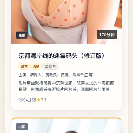
170分钟
独播
京都湾岸线的迷雾码头（修订版）
综艺
喜剧
2023
年
主演：
堺雅人、黄政民、黄渤、易烊千玺 等
影片用幽默桥段缓冲沉重议题，悲喜交加的节奏把握
稳健。影像质感接近胶片颗粒感，画面颗粒与雨景结
合氛围出众。片尾字幕包含幕后花絮名单，影迷可向
94,168
7.7
幕后岗位致敬。《京都湾岸线的迷雾码头（...
中国