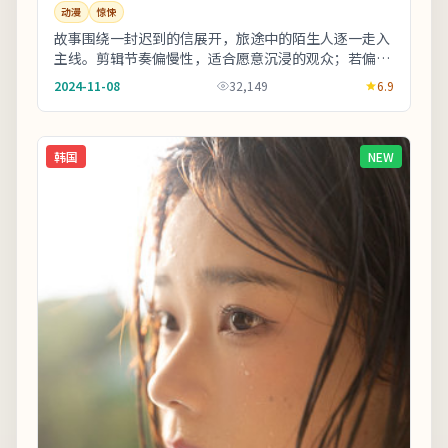
动漫
惊悚
故事围绕一封迟到的信展开，旅途中的陌生人逐一走入
主线。剪辑节奏偏慢性，适合愿意沉浸的观众；若偏好
快节奏可酌情快进前半。欢迎在观影记录里写下你的
2024-11-08
32,149
6.9
解...
韩国
NEW