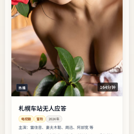
164分钟
热播
札幌车站无人应答
电视剧
冒险
2024
年
主演：
雷佳音、妻夫木聪、周迅、阿部宽 等