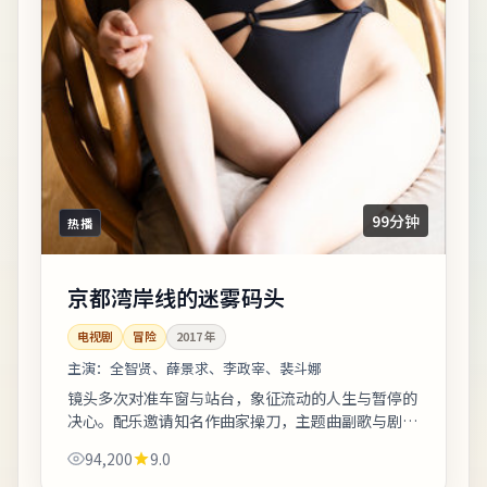
99分钟
热播
京都湾岸线的迷雾码头
电视剧
冒险
2017
年
主演：
全智贤、薛景求、李政宰、裴斗娜
镜头多次对准车窗与站台，象征流动的人生与暂停的
决心。配乐邀请知名作曲家操刀，主题曲副歌与剧情
高潮同步上扬。若你对东亚都市题材感兴趣，本片的
94,200
9.0
地域符号与文化语境值得关注。《京都湾岸...