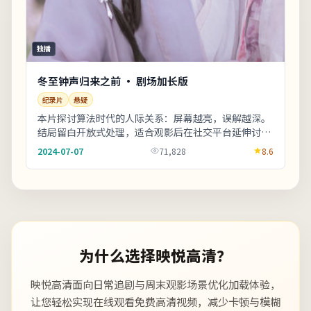
独播
冬至钟声归来之前 · 剧场加长版
纪录片
悬疑
本片探讨算法时代的人际关系：屏幕越亮，误解越深。
结局留白开放式处理，适合观影后在社交平台延伸讨
论。片尾字幕包含幕后花絮名单，影迷可向幕后岗位致
2024-07-07
71,828
8.6
敬...
为什么选择映悦高清？
映悦高清面向日常追剧与周末观影场景优化加载体验，
让您轻松实现在线观看免费高清视频，减少卡顿与模糊