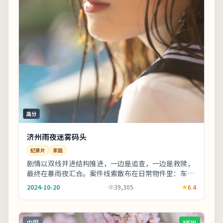
高分
济州雨夜迷雾码头
纪录片
家庭
剧情以双线并进结构推进，一边是追查，一边是救赎，
最终在暴雨夜汇合。案件线索散布在日常物件里：车
票、收据、旧照片皆可能成为钥匙。适合喜欢细腻叙事
2024-10-20
39,305
6.4
与...
中国
NEW