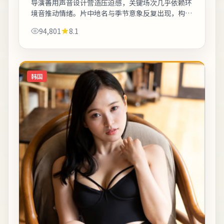
导演善用声音设计营造压迫感，关键场次几乎依赖环
境音推动情绪。片中地名与季节意象反复出现，构成
理解人物动机的重要线索。适合晚间完整观看，配合
94,801
8.1
大屏与环绕声更能体会声音细节。《札幌车...
韩国