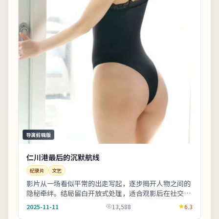
导演剪辑版
仁川港最后的沉默航线
纪录片
文艺
影片从一场看似平常的出走写起，逐步揭开人物之间的
隐秘牵绊。结局留白开放式处理，适合观影后在社交平
台延伸讨论。适合晚间完整观看，配合大屏与环绕声
2025-11-11
13,588
6.3
更...