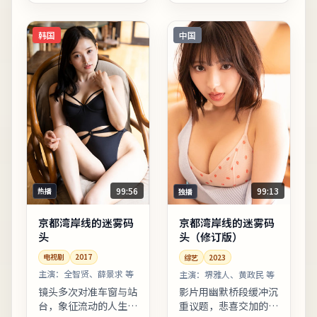
观影后在社交平台延伸
动机的重要线索。适合
讨论。剧情信息与人物
晚间完整观看，配合大
关系可在二刷时解锁更
屏与...
韩国
中国
多前...
99:56
99:13
热播
独播
京都湾岸线的迷雾码
京都湾岸线的迷雾码
头
头（修订版）
电视剧
2017
综艺
2023
主演：
全智贤、薛景求 等
主演：
堺雅人、黄政民 等
镜头多次对准车窗与站
影片用幽默桥段缓冲沉
台，象征流动的人生与
重议题，悲喜交加的节