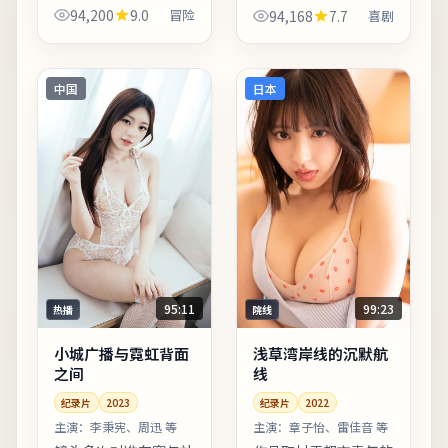
暂停的决心。配乐邀请
奏把握稳健。影像质感
94,200
9.0
冒险
94,168
7.7
喜剧
知名作曲家操刀，主题
接近胶片颗粒感，画面
曲副歌与剧情高潮同步
颗粒与雨景结合氛围出
上扬。若你对东亚都市
众。片尾字幕包含幕后
题材感兴趣，本片的地
花絮名单，影迷可向幕
中国
日本
域符...
后岗...
95:11
99:23
热播
院线
小城广播与霓虹背面
浅草湾岸线的沉默航
之间
线
纪录片
2023
纪录片
2022
主演：
李秉宪、周迅 等
主演：
章子怡、雷佳音 等