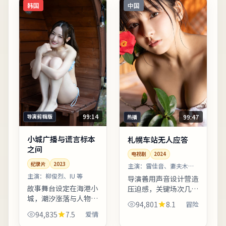
韩国
中国
99:14
99:47
导演剪辑版
热播
小城广播与谎言标本
札幌车站无人应答
之间
电视剧
2024
纪录片
2023
主演：
雷佳音、妻夫木聪
等
主演：
柳俊烈、IU 等
导演善用声音设计营造
故事舞台设定在海港小
压迫感，关键场次几乎
城，潮汐涨落与人物命
依赖环境音推动情绪。
94,801
8.1
冒险
运形成隐性呼应。结局
片中地名与季节意象反
94,835
7.5
爱情
留白开放式处理，适合
复出现，构成理解人物