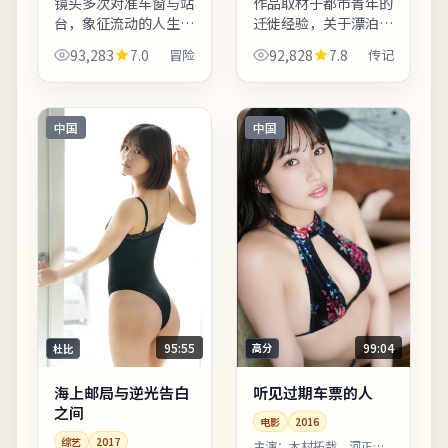
镜头多次对准车窗与站
作品取材于都市青年的
台，象征流动的人生与
迁徙经验，关于漂泊、
暂停的决心。片中地名
归属与自我和解。剪辑
93,283
7.0
冒险
92,828
7.8
传记
与季节意象反复出现，
节奏偏慢性，适合愿意
构成理解人物动机的重
沉浸的观众；若偏好快
要线索。适合晚间完整
节奏可酌情快进前半。
观看，配合大屏与环绕
适合晚间完整观看，配
中国
中国
声更...
合大...
95:55
99:04
杜比
高分
海上邮局与逆光告白
听见过期车票的人
之间
电影
2016
综艺
2017
主演：
木村拓哉、河正宇