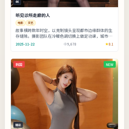
4K
听见诊所走廊的人
电影
文艺
故事横跨数年时空，以克制镜头呈现都市边缘群体的生
存缝隙。摄影团队在冷暖色调切换上做足功课，城市霓
虹与陋巷昏灯对比鲜明。欢迎在观影记录里写下你的
2025-11-22
9,678
8.1
解...
韩国
NEW
臻彩