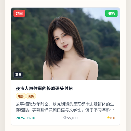
韩国
NEW
高分
夜市人声往事的长崎码头封信
电影
爱情
故事横跨数年时空，以克制镜头呈现都市边缘群体的生
存缝隙。字幕翻译兼顾口语与文学性，便于不同年龄段
观众理解。整体来看，这是一部类型元素清晰、人物
2025-08-16
55,033
6.6
动...