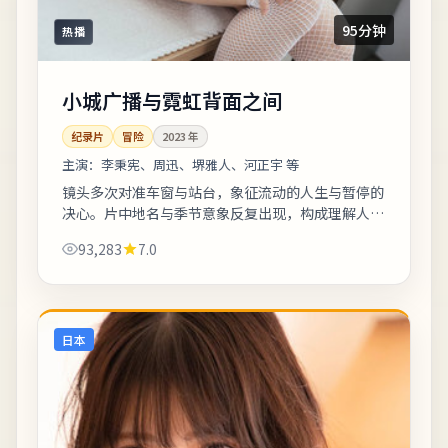
95分钟
热播
小城广播与霓虹背面之间
纪录片
冒险
2023
年
主演：
李秉宪、周迅、堺雅人、河正宇 等
镜头多次对准车窗与站台，象征流动的人生与暂停的
决心。片中地名与季节意象反复出现，构成理解人物
动机的重要线索。适合晚间完整观看，配合大屏与环
93,283
7.0
绕声更能体会声音细节。《小城广播与霓虹...
日本