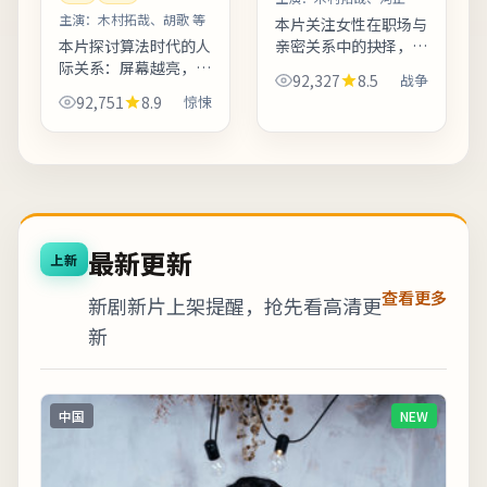
等
主演：
木村拓哉、胡歌 等
本片关注女性在职场与
本片探讨算法时代的人
亲密关系中的抉择，冲
际关系：屏幕越亮，误
突不落俗套，留白克
92,327
8.5
战争
解越深。反派并非脸谱
制。主演阵容在对手戏
92,751
8.9
惊悚
化恶人，动机交代完
中火花充分，尤其几场
整，使冲突更具现实刺
夜戏台词密度高、信息
痛感。适合晚间完整观
量大。上线之后口碑分
看，配合大屏与环绕声
化属正...
更能体...
最新更新
上新
查看更多
新剧新片上架提醒，抢先看高清更
新
中国
NEW