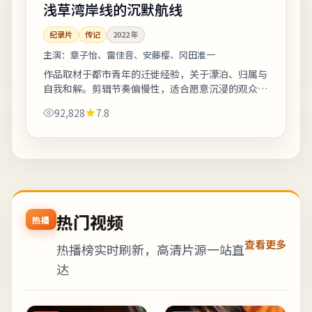
浅草湾岸线的沉默航线
纪录片
传记
2022
年
主演：
章子怡、雷佳音、安藤樱、冈田准一
作品取材于都市青年的迁徙经验，关于漂泊、归属与
自我和解。剪辑节奏偏慢性，适合愿意沉浸的观众；
若偏好快节奏可酌情快进前半。适合晚间完整观看，
92,828
7.8
配合大屏与环绕声更能体会声音细节。《浅...
热门视频
热播
查看更多
热播榜实时刷新，高清片源一站直
达